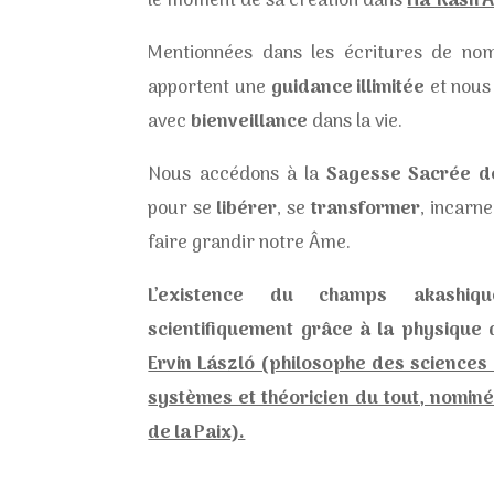
le moment de sa création dans
Ha’ Kash A
Mentionnées dans les écritures de nomb
apportent une
guidance illimitée
et nous 
avec
bienveillance
dans la vie.
Nous accédons à la
Sagesse Sacrée d
pour se
libérer
, se
transformer
, incarne
faire grandir notre Âme.
L’existence du champs akashi
scientifiquement grâce à la physique
Ervin László (philosophe des sciences 
systèmes et théoricien du tout, nominé
de la Paix).