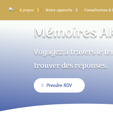
A propos
Notre approche
Consultations & 
Mémoires A
Voyagez à travers le t
trouver des réponses.
Prendre RDV