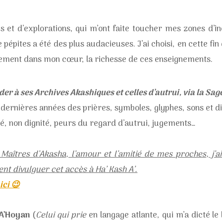
 et d’explorations, qui m’ont faite toucher mes zones d’i
e pépites a été des plus audacieuses.
J’ai choisi, en cette f
ement dans mon cœur, la richesse de ces enseignements.
r à ses Archives Akashiques et celles d’autrui, via la Sage
13 dernières années des prières, symboles, glyphes, sons et d
mité, non dignité, peurs du regard d’autrui, jugements…
Maîtres d’Akasha, l’amour et l’amitié de mes proches, j’
nt divulguer cet accès à Ha’ Kash A’.
ici 😉
A’Hoyan
(
Celui qui prie
en langage atlante, qui m’a dicté le 