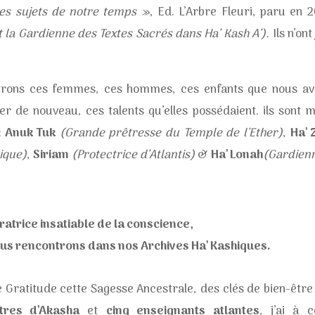
 les sujets de notre temps »
, Ed. L’Arbre Fleuri, paru en 
t la Gardienne des Textes Sacrés dans Ha’ Kash A’).
Ils n’on
ntrons ces femmes, ces hommes, ces enfants que nous avo
r de nouveau, ces talents qu’elles possédaient. ils sont me
:
Anuk Tuk
(Grande prêtresse du Temple de l’Ether)
,
Ha’ 
tique)
,
Siriam
(Protectrice d’Atlantis)
&
Ha’ Lonah
(Gardienn
ratrice insatiable de la conscience,
ous rencontrons dans nos Archives Ha’ Kashiques.
e Gratitude cette Sagesse Ancestrale, des clés de bien-êtr
tres d’Akasha
et
cinq enseignants atlantes
,
j’ai à