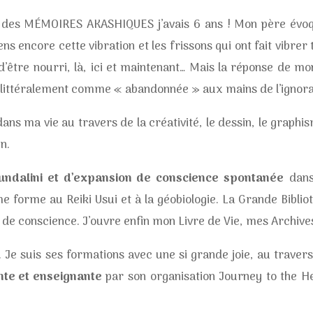
er des MÉMOIRES AKASHIQUES j’avais 6 ans ! Mon père évo
s encore cette vibration et les frissons qui ont fait vibrer
’être nourri, là, ici et maintenant… Mais la réponse de mon
us littéralement comme « abandonnée » aux mains de l’ignor
ans ma vie au travers de la créativité, le dessin, le graph
n.
ndalini et d’expansion de conscience spontanée
dans
e forme au Reiki Usui et à la géobiologie. La Grande Bibli
 de conscience. J’ouvre enfin mon Livre de Vie, mes Archive
.
Je suis ses formations avec une si grande joie, au travers 
nte et enseignante
par son organisation Journey to the He