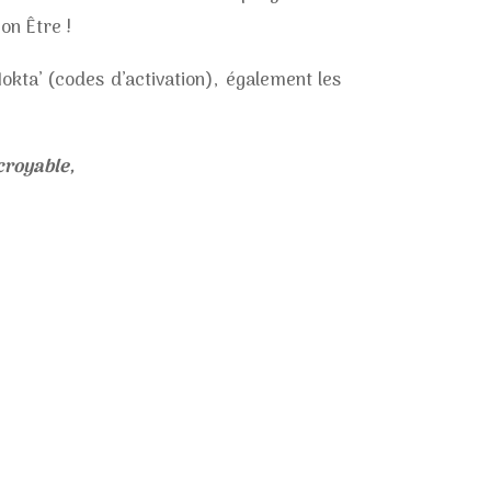
mon Être !
kta’ (codes d’activation), également les
croyable,