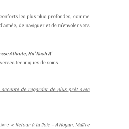
nconforts les plus plus profondes, comme
in d’année, de naviguer et de m’envoler vers
sse Atlante, Ha’ Kash A’
iverses techniques de soins.
ai accepté de regarder de plus prêt avec
livre
« Retour à la Joie – A’Hoyan, Maître