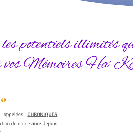
es potentiels illimités qu
s à vos Mémoires Ha’ Ka
 😉
i appelées
CHRONIQUES
lution de notre
âme
depuis