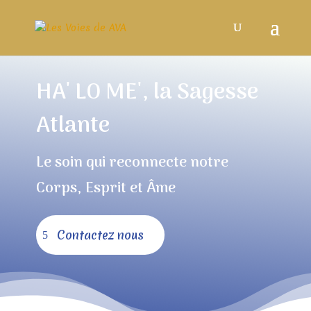
HA' LO ME', la Sagesse
Atlante
Le soin qui reconnecte notre
Corps, Esprit et Âme
Contactez nous