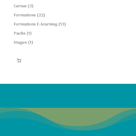
produit
3
Cursus
3
produits
22
Formations
22
produits
13
Formations E-learning
13
produits
1
Packs
1
produit
1
Stages
1
produit