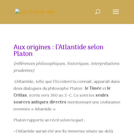
Aux origines : l’Atlantide selon
Platon
(
références philosophiques, historiques, interprétations
prudentes)
L’Atlantide, telle que l’Occident la connaît, apparaît dans
deux dialogues du philosophe Platon :
le Timée
et
le
Critias
, écrits vers 360 av. J.-C.
Ce sont les
seules
sources antiques directes
mentionnant une civilisation
nommée « Atlantide ».
Platon rapporte un récit selon lequel :
•
l’Atlantide aurait été une île immense située au-delà