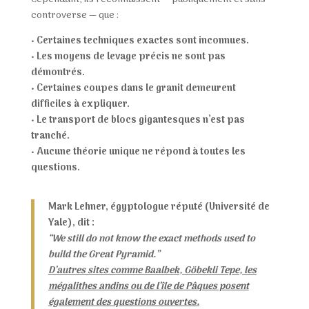
controverse — que :
•
Certaines techniques exactes sont inconnues.
•
Les moyens de levage précis ne sont pas
démontrés.
•
Certaines coupes dans le granit demeurent
difficiles à expliquer.
•
Le transport de blocs gigantesques n’est pas
tranché.
•
Aucune théorie unique ne répond à toutes les
questions.
Mark Lehner, égyptologue réputé (Université de
Yale), dit :
“We still do not know the exact methods used to
build the Great Pyramid.”
D’autres sites comme Baalbek, Göbekli Tepe, les
mégalithes andins ou de l’île de Pâques posent
également des questions ouvertes.