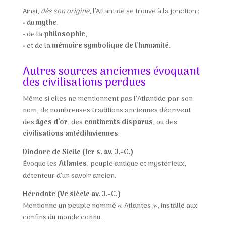
Ainsi,
dès son origine
, l’Atlantide se trouve à la jonction :
•
du
mythe
,
•
de la
philosophie
,
•
et de la
mémoire symbolique de l’humanité
.
Autres sources anciennes évoquant
des civilisations perdues
Même si elles ne mentionnent pas l’Atlantide par son
nom, de nombreuses traditions anciennes décrivent
des
âges d’or
, des
continents disparus
, ou des
civilisations antédiluviennes
.
Diodore de Sicile (Ier s. av. J.-C.)
Évoque les
Atlantes
, peuple antique et mystérieux,
détenteur d’un savoir ancien.
Hérodote (Ve siècle av. J.-C.)
Mentionne un peuple nommé « Atlantes », installé aux
confins du monde connu.