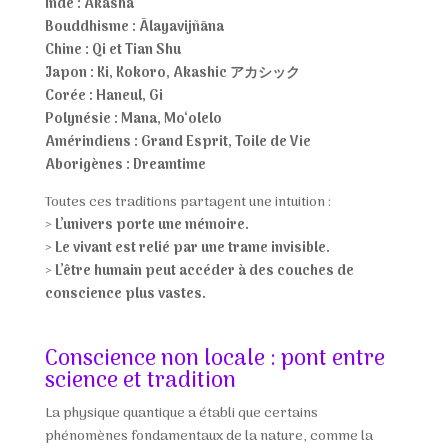
Inde : Akasha
Bouddhisme : Ālayavijñāna
Chine : Qi et Tian Shu
Japon : Ki, Kokoro, Akashic アカシック
Corée : Haneul, Gi
Polynésie : Mana, Mo‘olelo
Amérindiens : Grand Esprit, Toile de Vie
Aborigènes : Dreamtime
Toutes ces traditions partagent une intuition :
>
L’univers porte une mémoire.
>
Le vivant est relié par une trame invisible.
>
L’être humain peut accéder à des couches de
conscience plus vastes.
Conscience non locale : pont entre
science et tradition
La physique quantique a établi que certains
phénomènes fondamentaux de la nature, comme la