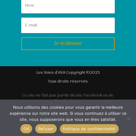
Je m'abonne
Les Voies d’AVA
Copyright ©2025
Tous droits réservés
Ce site ne fait pas partie du site Facebook ou de
Facebook Inc.
Nous utilisons des cookies pour vous garantir la meilleure
En outre, ce site n’est pas approuvé par Facebook en
expérience sur notre site web. Si vous continuez à utiliser ce
aucune façon. FACEBOOK est une marque déposée de
site, nous supposerons que vous en êtes satisfait.
FACEBOOK, Inc.
OK
Refuser
Politique de confidentialité