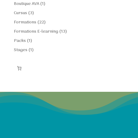
produits
1
Boutique AVA
1
produit
3
Cursus
3
produits
22
Formations
22
produits
13
Formations E-learning
13
produits
1
Packs
1
produit
1
Stages
1
produit