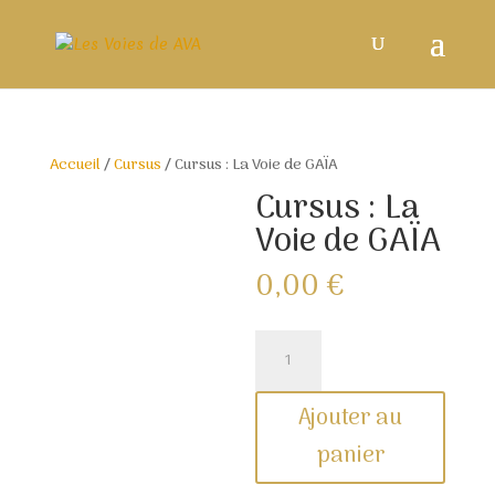
Accueil
/
Cursus
/ Cursus : La Voie de GAÏA
Cursus : La
Voie de GAÏA
0,00
€
quantité
de
Cursus
Ajouter au
:
La
panier
Voie
de